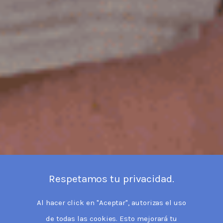
Respetamos tu privacidad.
Al hacer click en "Aceptar", autorizas el uso
de todas las cookies. Esto mejorará tu